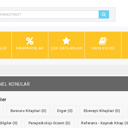
LER
KAMPANYALAR
ÇOK SATILANLAR
YAYIN EVLERI
NEL KONULAR
ler
Basvuru Kitaplari (0)
Diger (0)
Ebeveyn Kitaplari (0)
Bilgiler (0)
Parapsikoloji-Gizem (0)
Referans - Kaynak Kitap (0