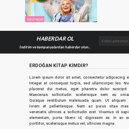
HABERDAR OL
İndirim ve kampanyalardan haberdar olun..
ERDOĞAN KITAP KIMDIR?
Lorem ipsum dolor sit amet, consectetur adipiscing el
Integer at consequat turpis, sed ullamcorper leo. N
placerat dui metus, eget pharetra dolor suscipit 
Maecenas sollicitudin scelerisque sem eu ornar
Quisque vestibulum malesuada quam. Ut aliquam 
lorem et pellentesque. Nam ac purus vitae mas
venenatis ultrices a sollicitudin erat. Vivamus id sap
elementum, porta libero id, dignissim ex. In ac e
porttitor, scelerisque metus vel, ultricies magna.