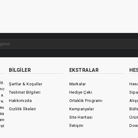
BILGILER
EKSTRALAR
HE
it.
Şartlar & Koşullar
Markalar
Hes
unc
Teslimat Bilgileri
Hediye Çeki
Sipa
a.
Hakkımızda
Ortaklık Programı
Alış
e.
eu
Gizlilik İlkeleri
Kampanyalar
Bült
sa
Site Haritası
Ürün
ien
İletişim
Dow
rat