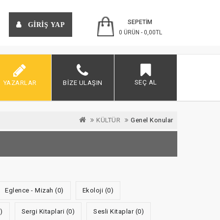
SEPETİM
GİRİŞ YAP
0 ÜRÜN - 0,00TL
SEÇ AL
YAZARLAR
BIZE ULAŞIN
KÜLTÜR
Genel Konular
Eglence - Mizah (0)
Ekoloji (0)
)
Sergi Kitaplari (0)
Sesli Kitaplar (0)