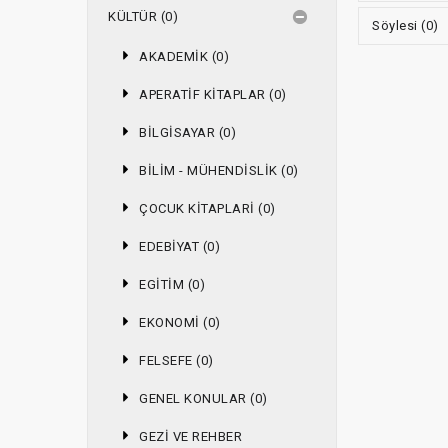
KÜLTÜR (0)
Söylesi (0)
AKADEMIK (0)
APERATIF KITAPLAR (0)
BILGISAYAR (0)
BILIM - MÜHENDISLIK (0)
ÇOCUK KITAPLARI (0)
EDEBIYAT (0)
EGITIM (0)
EKONOMI (0)
FELSEFE (0)
GENEL KONULAR (0)
GEZI VE REHBER