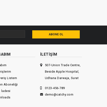
ABONE OL
SABIM
İLETIŞIM
abım
507-Union Trade Centre,
rişlerim
Beside Apple Hospital,
veriş Listem
Udhana Darwaja, Surat
en Aboneliği
0123-456-789
 İadesi
demo@catchy.com
nloads